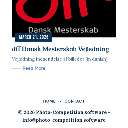
n
e
S
s
t
e
a
Press Esc to cancel.
r
c
March 21, 2026
h
dff Dansk Mesterskab Vejledning
f
o
Vejledning indsendelse af billeder (in danish)
r
Read More
:
HOME
CONTACT
© 2026 Photo-Competition.software -
info@photo-competition.software